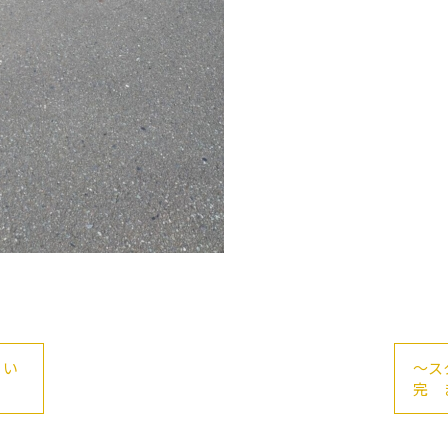
 い
～ス
完 